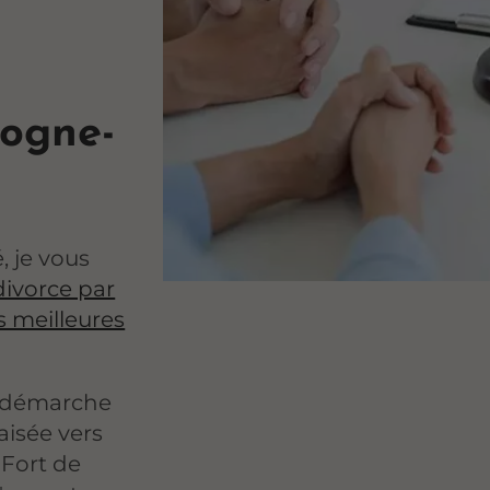
logne-
, je vous
divorce par
 meilleures
e démarche
aisée vers
 Fort de