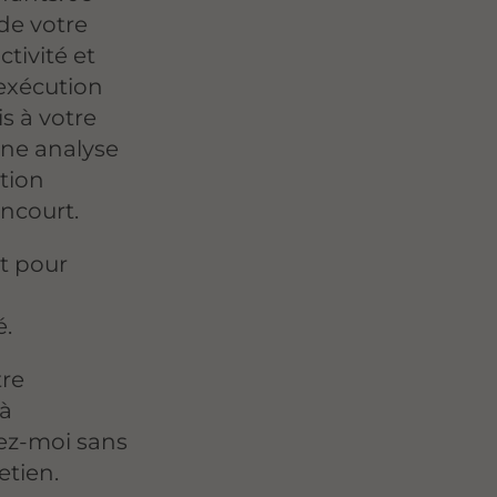
 de votre
ctivité et
'exécution
s à votre
une analyse
ation
ncourt.
t pour
é.
tre
 à
ez-moi sans
etien.