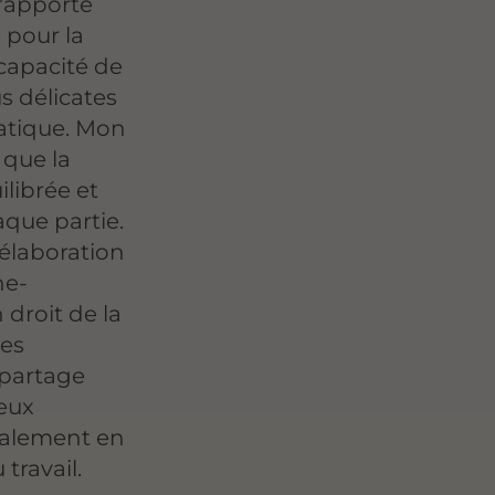
j'apporte
 pour la
 capacité de
us délicates
atique. Mon
e que la
ilibrée et
que partie.
'élaboration
ne-
 droit de la
les
u partage
ieux
également en
travail.