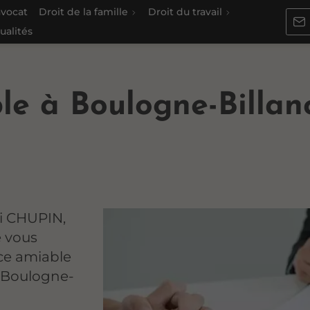
avocat
Droit de la famille
Droit du travail
ualités
le à Boulogne-Billan
ri CHUPIN,
e vous
ce amiable
à Boulogne-