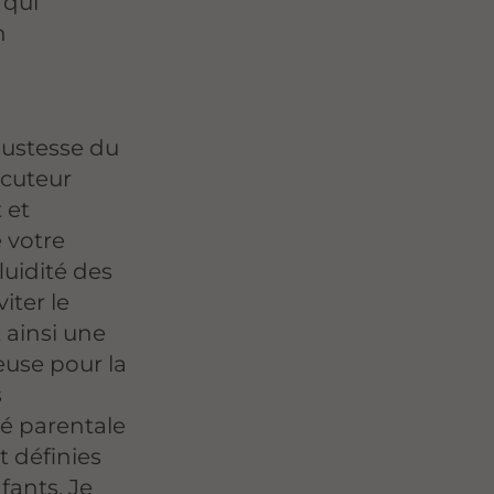
 qui
n
justesse du
ocuteur
 et
 votre
luidité des
iter le
 ainsi une
euse pour la
s
ité parentale
t définies
fants. Je