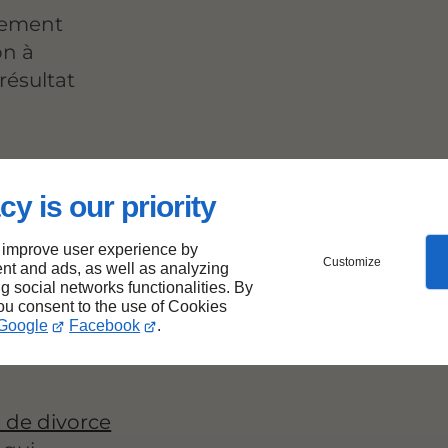
nement
on à
résultat
cy is our priority
ivorce
 improve user experience by
nt
Customize
nt and ads, as well as analyzing
ng social networks functionalities. By
gne-
you consent to the use of Cookies
Google
Facebook
.
 de divorce